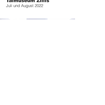
Talmuseum Zillis
Juli und August 2022
Stadtgalerie Chur
November und Dezember 2020